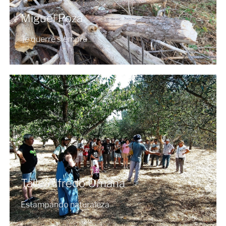
Miguel Poza
Te querré siempre
Talle Alfredo Omaña
Estampando naturaleza