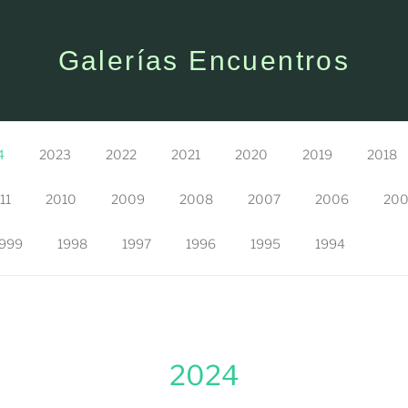
Galerías Encuentros
4
2023
2022
2021
2020
2019
2018
11
2010
2009
2008
2007
2006
20
999
1998
1997
1996
1995
1994
2024