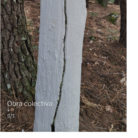
Obra colectiva
S/T