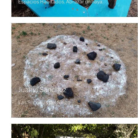
Espacios Habitados. Abrazar un haya.
Juanvi Sánchez
Las Secuelas del fuego