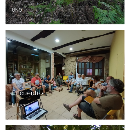
UNO
Encuentro
El fuego