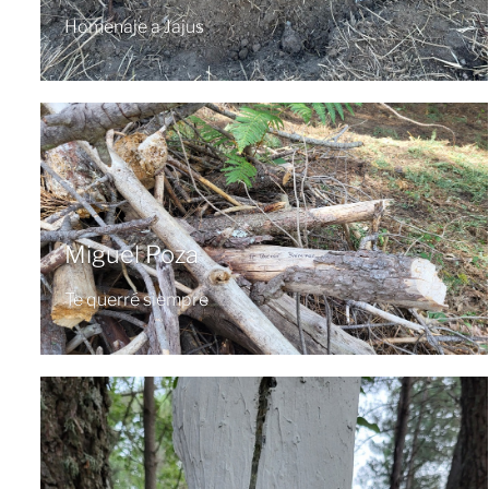
Homenaje a Jajus
Miguel Poza
Te querré siempre