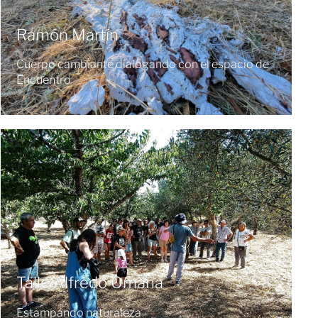
Ramón Martín
Cuerpo cambiante dialogando con el espacio de
Encuentro
Talle Alfredo Omaña
Estampando naturaleza