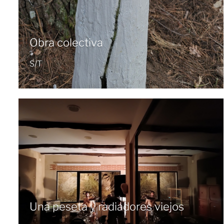
Obra colectiva
S/T
Una peseta y radiadores viejos