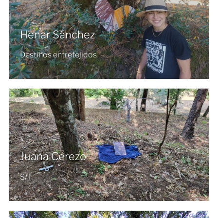
Henar Sánchez
Destinos entretejidos
Juana Cerezo
S/T