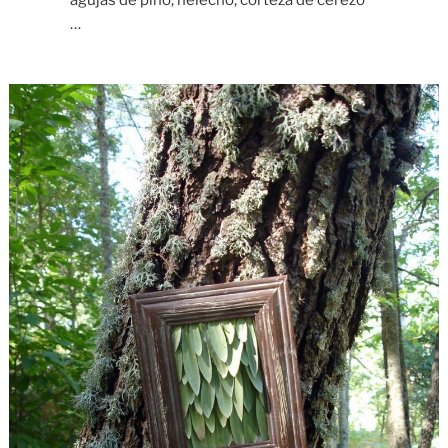
agujas de pino, helecho, corteza de cerezo
…