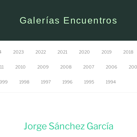
Galerías Encuentros
4
2023
2022
2021
2020
2019
2018
11
2010
2009
2008
2007
2006
20
999
1998
1997
1996
1995
1994
Jorge Sánchez García