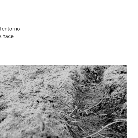
l entorno
os hace