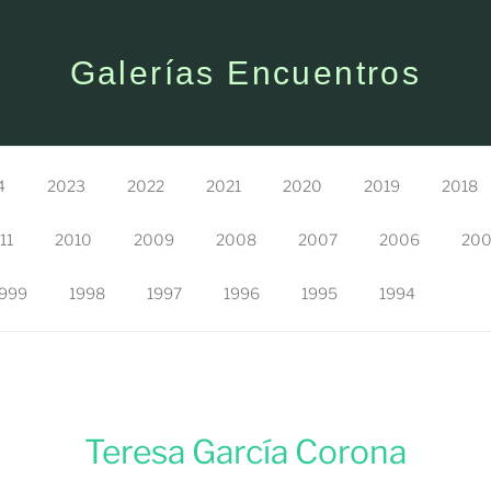
Galerías Encuentros
4
2023
2022
2021
2020
2019
2018
11
2010
2009
2008
2007
2006
20
999
1998
1997
1996
1995
1994
Teresa García Corona