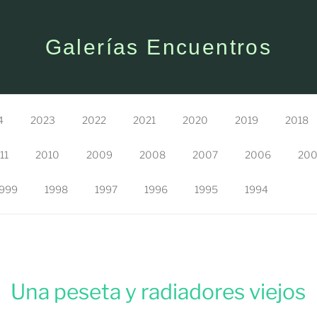
Galerías Encuentros
4
2023
2022
2021
2020
2019
2018
11
2010
2009
2008
2007
2006
20
999
1998
1997
1996
1995
1994
Una peseta y radiadores viejos